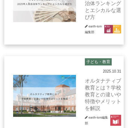
治体ランキング
とエシカルな選
び方
earth-ism
編集部
子ども・教育
2025.10.31
オルタナティブ
教育とは？学校
教育との違いや
特徴やメリット
を解説
earth-ism編集
部