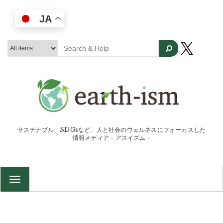
JA
サステナブル、SDGsなど、人と社会のウェルネスにフォーカスした
情報メディア - アスイズム -
TOGGLE
NAVIGATION