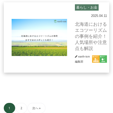
暮らし・お金
2025.04.11
北海道における
エコツーリズム
の事例を紹介！
人気場所や注意
点も解説
earth-ism
編集部
1
2
次へ »