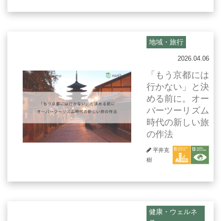
地域・旅行
2026.04.06
「もう京都には
行かない」と決
める前に。オー
バーツーリズム
時代の新しい旅
の作法
平井克
樹
健康・ウェルネ