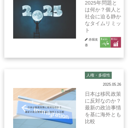
2025年問題と
は何か？個人と
社会に迫る静か
なタイムリミッ
ト
赤堀友
香
人権・多様性
2025.05.26
日本は移民政策
に反対なのか？
最新の政治事情
を基に海外とも
比較