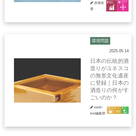
赤堀友
香
環境問題
2025.05.14
日本の伝統的酒
造りがユネスコ
の無形文化遺産
に登録｜日本の
酒造りの何がす
ごいのか？
earth-
ism編集部