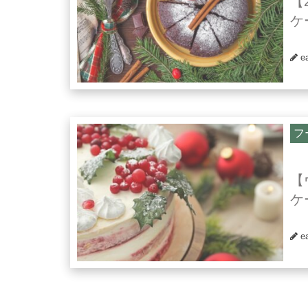
【
ケ
e
フ
【
ケ
e