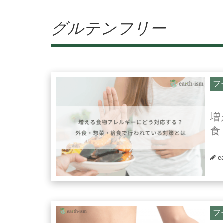
グルテンフリー
フ
増
食
e
フ