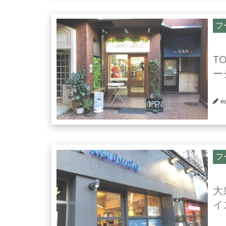
フ
T
ー
e
フ
大
イ