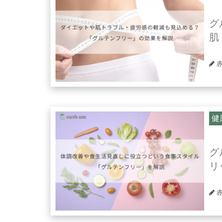
グ
肌
健
グ
リ