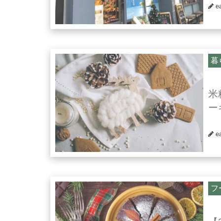
e
暮
米
ー
e
フ