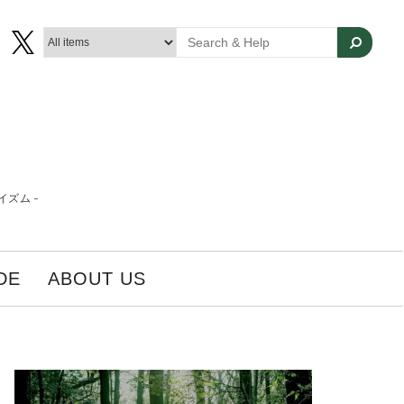
ズム -
DE
ABOUT US