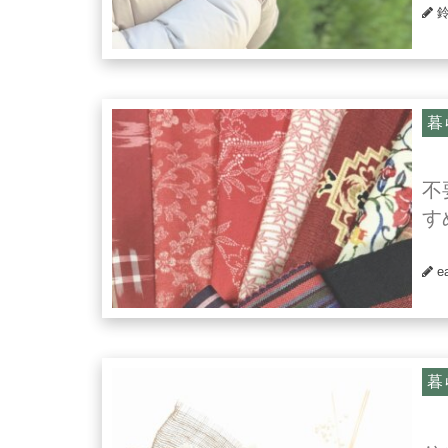
暮
不
す
e
暮