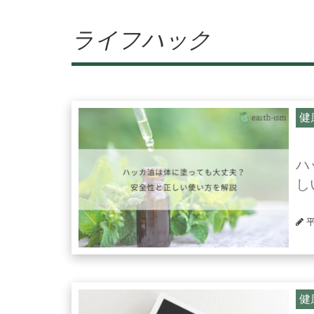
ライフハック
健
ハ
し
健