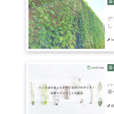
暮
グ
し
e
暮
ハ
果