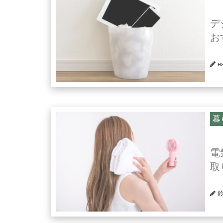
デ
お
e
暮
電
取