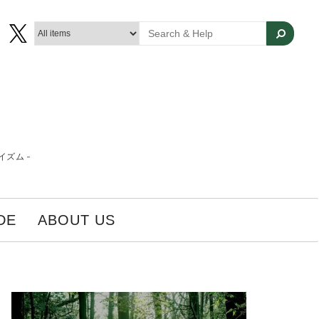
ズム -
DE
ABOUT US