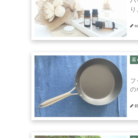
ハ
り
e
暮
フ
の