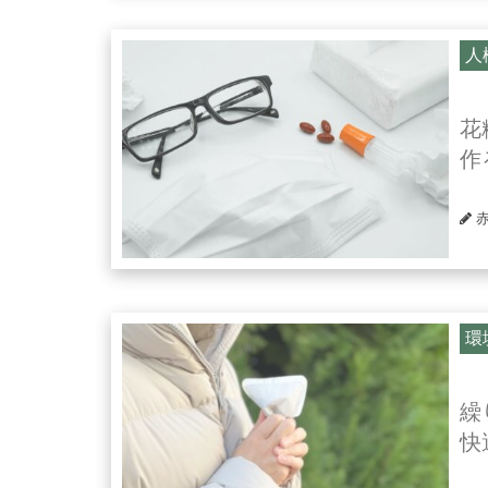
人
花
作
環
繰
快