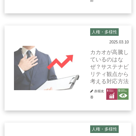
部
人権・多様性
2025.03.10
カカオが高騰し
ているのはな
ぜ？サステナビ
リティ観点から
考える対応方法
赤堀友
香
人権・多様性