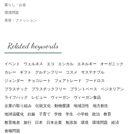
暮らし・お金
環境問題
美容・ファッション
Related keywords
イベント
ウェルネス
エコ
エシカル
エネルギー
オーガニック
カレー
ギフト
グルテンフリー
コスメ
サステナブル
ジェンダー
チョコレート
フェアトレード
フードロス
プラスチック
プラスチックフリー
プラントベース
ベジタリアン
ライフハック
レビュー
ヴィーガン
ヴィーガン食品
企業の取り組み
伝統文化
動物愛護
地域活性
地方創生
地球温暖化
妊娠
子育て
学校
学生
小学校
政治
教育
教育格差
旅行
日本
日本企業
無添加
環境
環境問題
経済
食糧問題