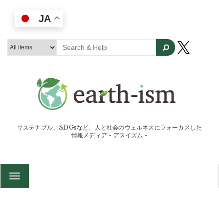
JA
サステナブル、SDGsなど、人と社会のウェルネスにフォーカスした
情報メディア - アスイズム -
TOGGLE
NAVIGATION