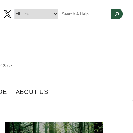
ズム -
DE
ABOUT US