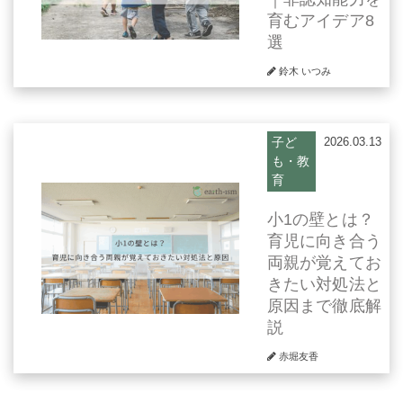
育むアイデア8
選
鈴木 いつみ
子ど
2026.03.13
も・教
育
小1の壁とは？
育児に向き合う
両親が覚えてお
きたい対処法と
原因まで徹底解
説
赤堀友香