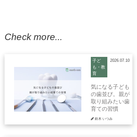
Check more...
子ど
2026.07.10
も・教
育
気になる子ども
の歯並び。親が
取り組みたい歯
育ての習慣
鈴木 いつみ