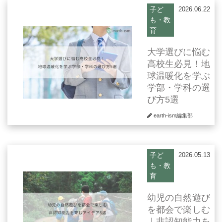
子ど
2026.06.22
も・教
育
大学選びに悩む
高校生必見！地
球温暖化を学ぶ
学部・学科の選
び方5選
earth-ism編集部
子ど
2026.05.13
も・教
育
幼児の自然遊び
を都会で楽しむ
｜非認知能力を