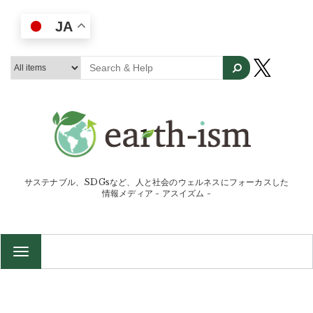
JA
サステナブル、SDGsなど、人と社会のウェルネスにフォーカスした
情報メディア - アスイズム -
TOGGLE
NAVIGATION