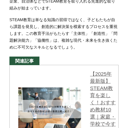
企業、自治体などでSTEAM教育を取り入れる先進的な取り
組みが始まっています。
STEAM教育は単なる知識の習得ではなく、子どもたちが自
ら課題を発見し、創造的に解決策を模索するプロセスを重視
します。この教育手法がもたらす「主体性」「創造性」「問
題解決能力」「協働性」は、複雑な現代・未来を生き抜くた
めに不可欠なスキルとなるでしょう。
関連記事
【2025年
最新版】
STEAM教
育を楽し
く！おすす
め教材10
選｜家庭・
学校で今す