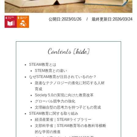
公開日:2023/01/26 / 最終更新日:2026/03/24
Contents
[
hide
]
STEAM教育とは
STEM教育との違い
なぜSTEAM教育が注目されているのか？
急速なテクノロジーの進化に対応する人材
育成
Society 5.0の実現に向けた教育改革
グローバル競争力の強化
文理融合型の思考力を持つ子どもの育成
STEAM教育に関する取り組み
経済産業省｜STEAMライブラリー
文部科学省｜STEAM教育等の各教科等横断
的な学習の推進