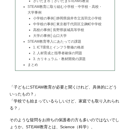
さいたま市｜さいたまSTEAMS教育
STEAM教育に取り組む小学校・中学校・高校・
大学事例
小学校の事例│静岡県袋井市立浅羽北小学校
中学校の事例│東京都千代田区立麹町中学校
高校の事例│長野県坂城高等学校
大学の事例│山口大学
STEAM教育導入にあたっての課題
1. ICT環境とインフラ整備の格差
2. 人材育成と指導者確保の問題
3. カリキュラム・教材開発の課題
まとめ
「子どもにSTEAM教育が必要と聞くけれど、具体的にどう
いったもの？」
「学校でも始まっているらしいけど、家庭でも取り入れられ
る？」
そのような疑問をお持ちの保護者の方も多いのではないでし
ょうか。STEAM教育とは、Science（科学）、