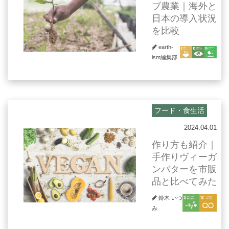
ブ農業｜海外と
日本の導入状況
を比較
earth-
ism編集部
フード・食生活
2024.04.01
作り方も紹介｜
手作りヴィーガ
ンバターを市販
品と比べてみた
鈴木 いつ
み