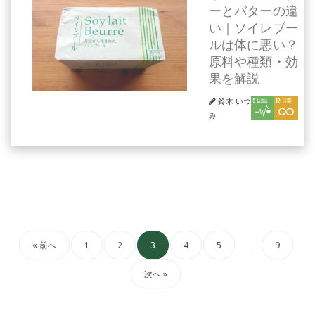
ーとバターの違
い｜ソイレブー
ルは体に悪い？
原料や種類・効
果を解説
鈴木 いつ
み
« 前へ
1
2
3
4
5
9
…
次へ »