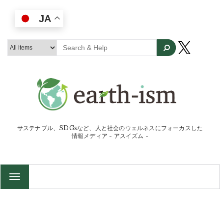
JA
サステナブル、SDGsなど、人と社会のウェルネスにフォーカスした
情報メディア - アスイズム -
TOGGLE
NAVIGATION