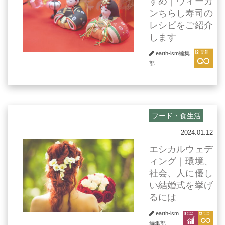
すめ｜ヴィーガ
ンちらし寿司の
レシピをご紹介
します
earth-ism編集
部
フード・食生活
2024.01.12
エシカルウェデ
ィング｜環境、
社会、人に優し
い結婚式を挙げ
るには
earth-ism
編集部