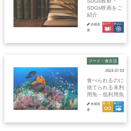
SDGs教材・
SDGs映画をご
紹介
赤堀友
香
フード・食生活
2024.07.03
食べられるのに
捨てられる未利
用魚・低利用魚
赤堀友
香