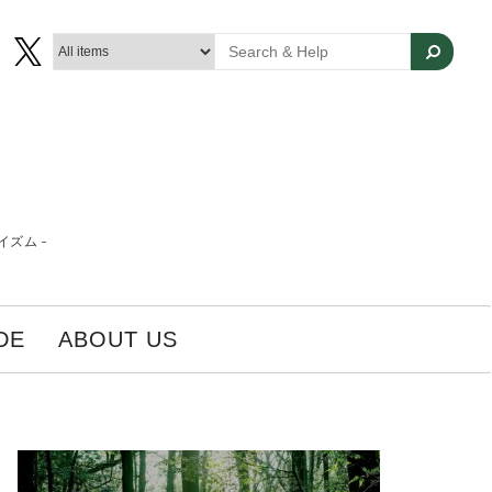
ズム -
DE
ABOUT US