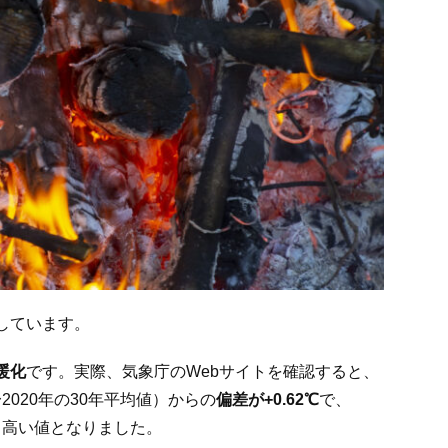
しています。
暖化
です。実際、気象庁のWebサイトを確認すると、
2020年の30年平均値）からの
偏差が
+0.62
℃
で、
最も高い値となりました。