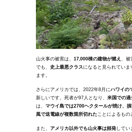
山火事の被害は、
17,000
棟の建物が燃え
、被
でも、
史上最悪クラス
になると見られていま
ます。
さらにアメリカでは、2022年8月に
ハワイの
新しいです。死者が97人となり、
米国での過
は、
マウイ島では
2700
ヘクタールが焼け、損
風で送電線が複数箇所切れた
ことによるもの
また、
アメリカ以外でも山火事は頻発
してい