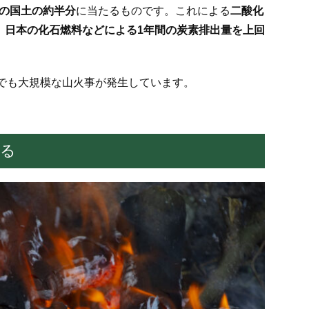
の国土の約半分
に当たるものです。これによる
二酸化
、
日本の化石燃料などによる
1
年間の炭素排出量を上回
でも大規模な山火事が発生しています。
いる