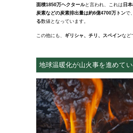
面積
1850
万ヘクタール
と言われ、これは
日本
炭素などの炭素排出量は約
6
億4700
万トン
で
る
数値となっています。
この他にも、
ギリシャ、チリ、スペイン
など
地球温暖化が山火事を進めて