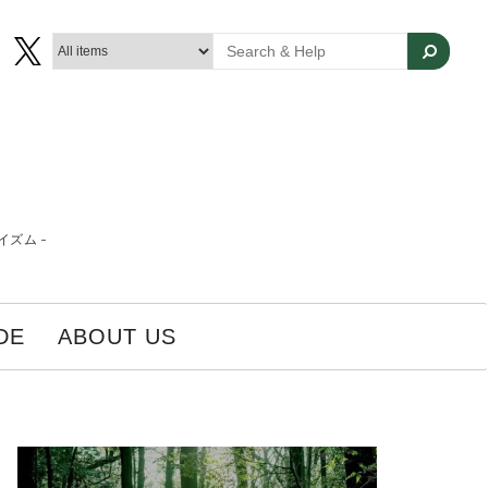
ズム -
DE
ABOUT US