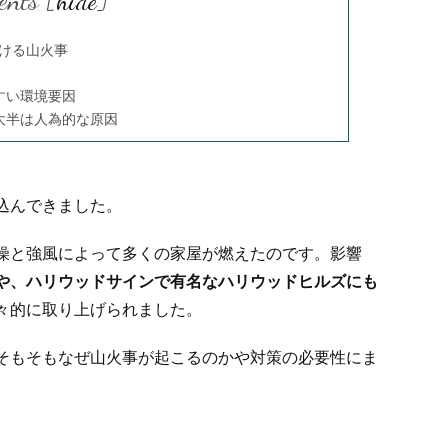
ents
[
hide
]
おける山火事
すい環境要因
大半は人為的な原因
込んできました。
燥と強風によって多くの家屋が燃えたのです。影響
や、ハリウッドサインで有名なハリウッドヒルズにも
々的に取り上げられました。
そもそもなぜ山火事が起こるのかや対策の必要性にま