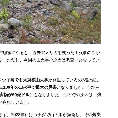
害総額になると、過去アメリカを襲った山火事のなか
す。ただし、今回の山火事の原因は調査中となってい
マウイ島でも大規模山火事
が発生しているのが記憶に
去
100
年の山火事で最大の災害
となりました。この時
害額が60
億ドル
にもなりました。この時の原因は、
強
とされています。
ます。2023年にはカナダで山火事が頻発し、その
焼失