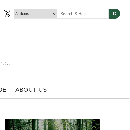
ズム -
DE
ABOUT US