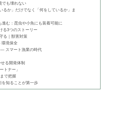
境でも壊れない
にいるか」だけでなく「何をしているか」ま
も進む：昆虫や小魚にも装着可能に
ける3つのストーリー
を守る｜獣害対策
 環境保全
 ― スマート漁業の時代
かせる開発体制
ートナー」
草まで把握
術を知ることが第一歩