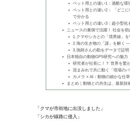
ペット用との違い1：過酷な環
ペット用との違い2： 「どこ
で分かる
ペット用との違い3：超小型化
ニュースの裏側で活躍！ 社会を助
1.クマやシカとの「境界線」
2.海の生き物の「謎」を解く ―
3.漁師さんの勘をデータで証明
日本独自の動物GPS研究への魅力
研究者が社長に！？ 世界を驚
泥まみれで共に動く「現場のパ
カメラ × AI：動物の細かな仕
まとめ｜動物との共生は、最新技
「クマが市街地に出没しました」
「シカが線路に侵入」