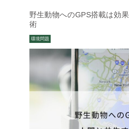
野生動物へのGPS搭載は効
術
環境問題