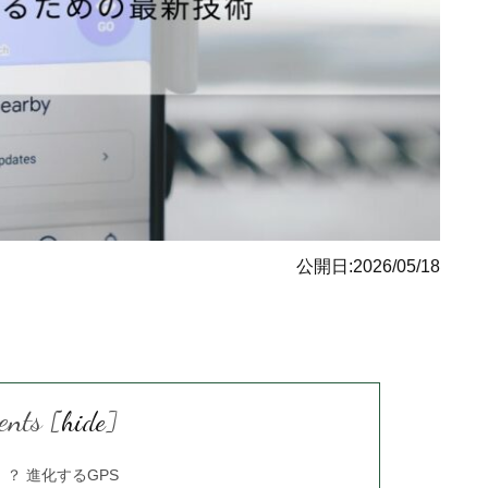
公開日:2026/05/18
ents
[
hide
]
？ 進化するGPS