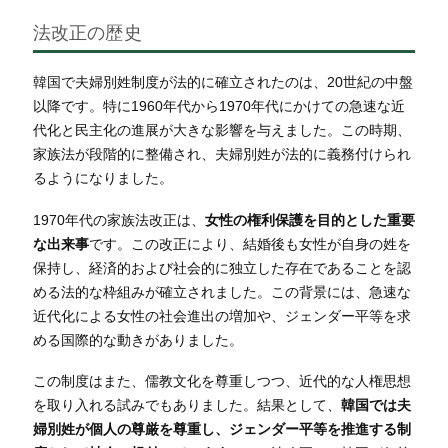
法改正の歴史
韓国で夫婦別姓制度が法的に確立されたのは、20世紀の中盤
以降です。特に1960年代から1970年代にかけての急速な近
代化と民主化の進展が大きな影響を与えました。この時期、
家族法が段階的に整備され、夫婦別姓が法的に義務付けられ
るようになりました。
1970年代の家族法改正は、
女性の権利保護を目的とした重要
な出来事
です。この改正により、結婚後も女性が自身の姓を
保持し、経済的および社会的に独立した存在であることを認
める法的な枠組みが確立されました。この背景には、急速な
近代化による女性の社会進出の増加や、ジェンダー平等を求
める国際的な動きがありました。
この制度はまた、儒教文化を尊重しつつ、近代的な人権思想
を取り入れる試みでもありました。結果として、
韓国では夫
婦別姓が個人の尊厳を尊重し、ジェンダー平等を推進する制