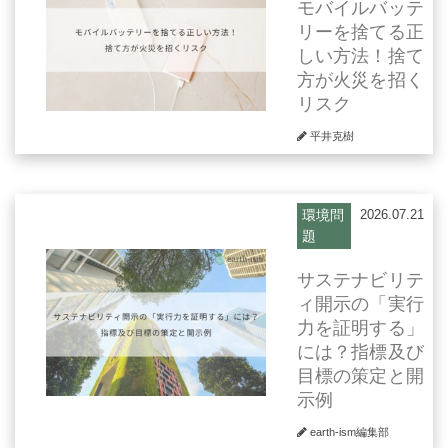
モバイルバッテ
リーを捨てる正
しい方法！捨て
方が火災を招く
リスク
平井克樹
環境問
2026.07.21
題
サステナビリテ
ィ開示の「実行
力を証明する」
には？指標及び
目標の策定と開
示例
earth-ism編集部