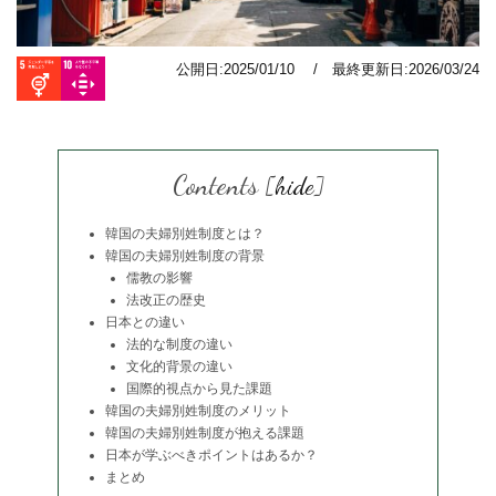
公開日:2025/01/10 / 最終更新日:2026/03/24
Contents
[
hide
]
韓国の夫婦別姓制度とは？
韓国の夫婦別姓制度の背景
儒教の影響
法改正の歴史
日本との違い
法的な制度の違い
文化的背景の違い
国際的視点から見た課題
韓国の夫婦別姓制度のメリット
韓国の夫婦別姓制度が抱える課題
日本が学ぶべきポイントはあるか？
まとめ