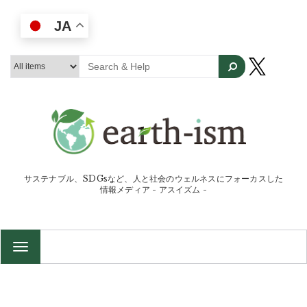
JA
サステナブル、SDGsなど、人と社会のウェルネスにフォーカスした
情報メディア - アスイズム -
TOGGLE
NAVIGATION