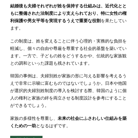
結婚後も夫婦それぞれが姓を保持する仕組みは、近代化とと
もに整備された法制度により支えられており、特に女性の権
利保護や男女平等を実現するうえで重要な役割
を果たしてい
ます。
この制度は、姓を変えることに伴う心理的・実務的な負担を
軽減し、個々の自由や尊厳を尊重する社会的基盤を築いてい
ます。一方で、子どもの姓をどうするかや、伝統的な家族観
との調和といった課題も残されています。
韓国の事例は、夫婦別姓が家族の形に与える影響を考えるう
えで非常に示唆に富むものではないでしょうか。日本や他国
が選択的夫婦別姓制度の導入を検討する際、韓国のように個
人の権利と家族の絆を両立させる制度設計を参考にすること
ができるでしょう。
家族の多様性を尊重し、
未来の社会にふさわしい仕組みを築
くための一助
となるはずです。