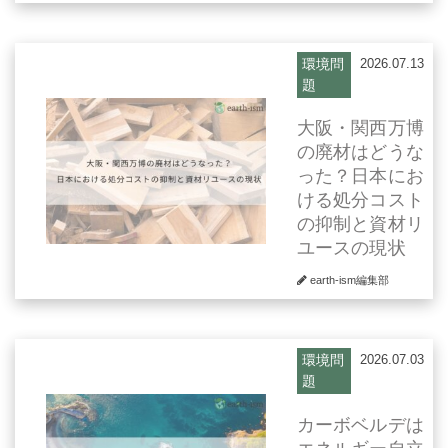
環境問
2026.07.13
題
大阪・関西万博
の廃材はどうな
った？日本にお
ける処分コスト
の抑制と資材リ
ユースの現状
earth-ism編集部
環境問
2026.07.03
題
カーボベルデは