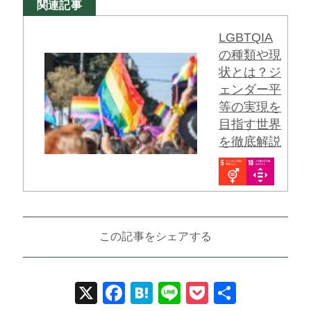
関連記事
LGBTQIA
の種類や現
状とは？ジ
ェンダー平
等の実現を
目指す世界
を徹底解説
この記事をシェアする
X
Facebook
Hatena
Line
Pocket
共