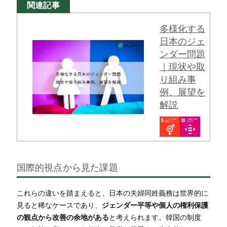
関連記事
多様化する
日本のジェ
ンダー問題
｜現状や取
り組み事
例、展望を
解説
国際的視点から見た課題
これらの違いを踏まえると、日本の夫婦同姓義務は世界的に
見ると稀なケースであり、
ジェンダー平等や個人の権利保護
の観点から改善の余地がある
と考えられます。韓国の制度