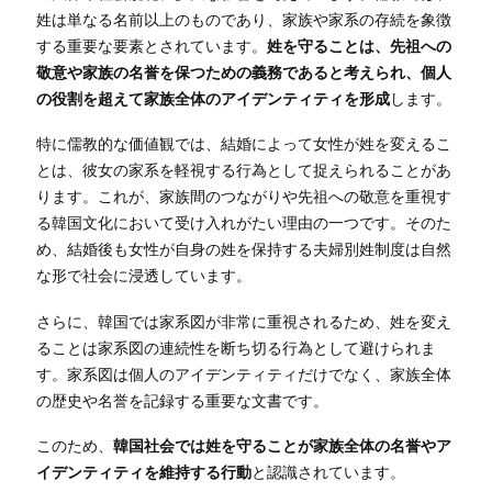
姓は単なる名前以上のものであり、家族や家系の存続を象徴
する重要な要素とされています。
姓を守ることは、先祖への
敬意や家族の名誉を保つための義務であると考えられ、個人
の役割を超えて家族全体のアイデンティティを形成
します。
特に儒教的な価値観では、結婚によって女性が姓を変えるこ
とは、彼女の家系を軽視する行為として捉えられることがあ
ります。これが、家族間のつながりや先祖への敬意を重視す
る韓国文化において受け入れがたい理由の一つです。そのた
め、結婚後も女性が自身の姓を保持する夫婦別姓制度は自然
な形で社会に浸透しています。
さらに、韓国では家系図が非常に重視されるため、姓を変え
ることは家系図の連続性を断ち切る行為として避けられま
す。家系図は個人のアイデンティティだけでなく、家族全体
の歴史や名誉を記録する重要な文書です。
このため、
韓国社会では姓を守ることが家族全体の名誉やア
イデンティティを維持する行動
と認識されています。