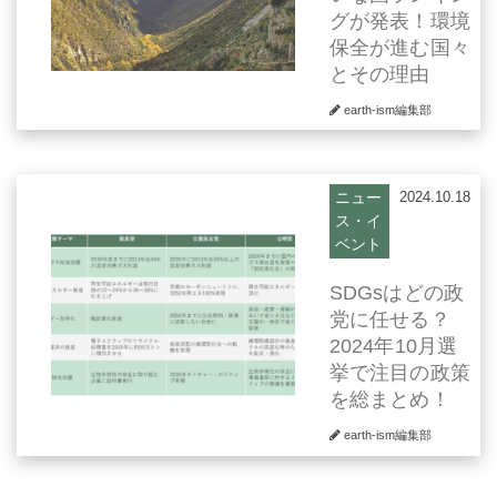
グが発表！環境
保全が進む国々
とその理由
earth-ism編集部
ニュー
2024.10.18
ス・イ
ベント
SDGsはどの政
党に任せる？
2024年10月選
挙で注目の政策
を総まとめ！
earth-ism編集部