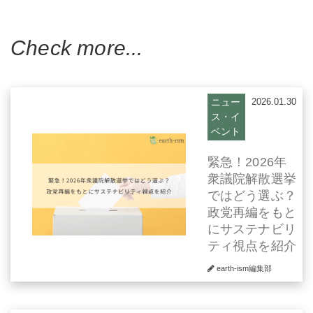
Check more...
ニュー
2026.01.30
ス・イ
ベント
緊急！2026年
衆議院解散選挙
ではどう選ぶ？
政党再編をもと
にサステナビリ
ティ視点を紹介
earth-ism編集部