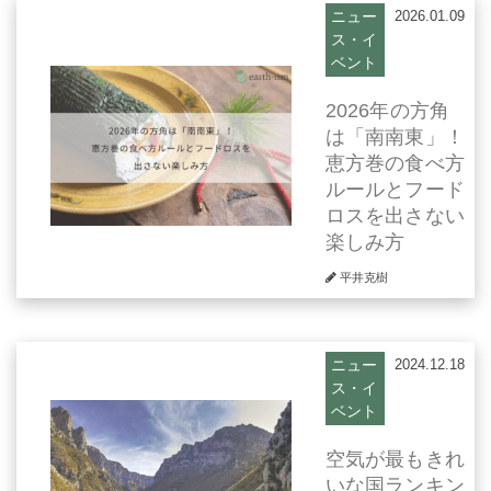
ニュー
2026.01.09
ス・イ
ベント
2026年の方角
は「南南東」！
恵方巻の食べ方
ルールとフード
ロスを出さない
楽しみ方
平井克樹
ニュー
2024.12.18
ス・イ
ベント
空気が最もきれ
いな国ランキン