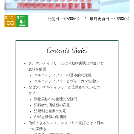
公開日:2025/08/04 / 最終更新日:2026/03/24
Contents
[
hide
]
クルエルティフリーとは？動物実験との違いと
意味を解説
クルエルティフリーの基本的な定義
クルエルティフリーとヴィーガンの違い
なぜクルエルティフリーが注目されているの
か？
動物実験への倫理的な疑問
消費者の価値観の変化
法規制と企業の対応
SNSと情報の透明性
信頼できるクルエルティフリー認証とは？日本
での実情も