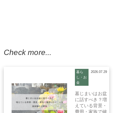
Check more...
暮ら
2026.07.29
し・お
金
墓じまいはお盆
に話すべき？増
えている背景・
費用・家族で確