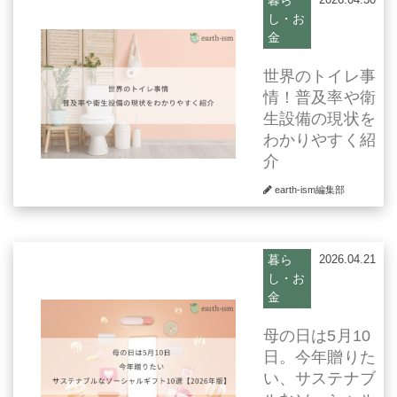
暮ら
し・お
金
世界のトイレ事
情！普及率や衛
生設備の現状を
わかりやすく紹
介
earth-ism編集部
暮ら
2026.04.21
し・お
金
母の日は5月10
日。今年贈りた
い、サステナブ