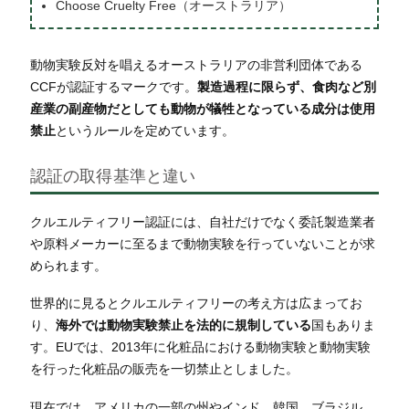
Choose Cruelty Free（オーストラリア）
動物実験反対を唱えるオーストラリアの非営利団体である
CCFが認証するマークです。
製造過程に限らず、食肉など別
産業の副産物だとしても動物が犠牲となっている成分は使用
禁止
というルールを定めています。
認証の取得基準と違い
クルエルティフリー認証には、自社だけでなく委託製造業者
や原料メーカーに至るまで動物実験を行っていないことが求
められます。
世界的に見るとクルエルティフリーの考え方は広まってお
り、
海外では動物実験禁止を法的に規制している
国もありま
す。
EUでは、2013年に化粧品における動物実験と動物実験
を行った化粧品の販売を一切禁止としました。
現在では、アメリカの一部の州やインド、韓国、ブラジル、