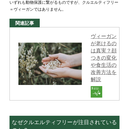
いずれも動物保護に繋がるものですが、クルエルティフリー
＝ヴィーガンではありません。
関連記事
ヴィーガン
が老けるの
は真実？顔
つきの変化
や食生活の
改善方法を
解説
なぜクルエルティフリーが注目されている