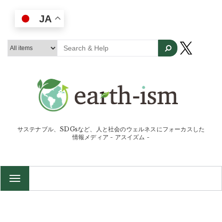
JA
サステナブル、SDGsなど、人と社会のウェルネスにフォーカスした
情報メディア - アスイズム -
TOGGLE
NAVIGATION