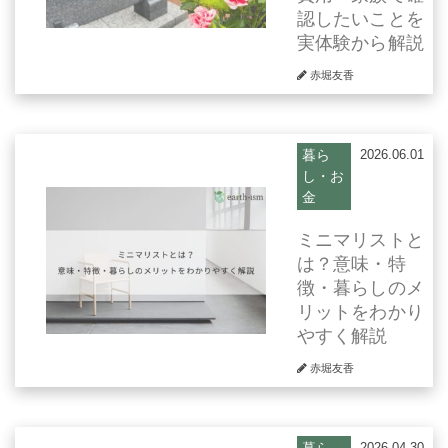
認したいことを
実体験から解説
赤堀友香
暮ら
2026.06.01
し・お
金
ミニマリストと
は？意味・特
徴・暮らしのメ
リットをわかり
やすく解説
赤堀友香
2026.04.30