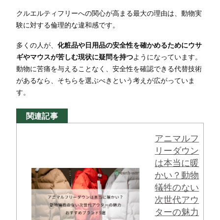
クルエルティフリーへの関心が高まる最大の理由は、動物実
験に対する倫理的な違和感です。
多くの人が、
化粧品や日用品の安全性を確かめるためにウサ
ギやマウスが苦しむ現状に疑問を持つ
ようになっています。
動物に苦痛を与えることなく、安全性を確認できる代替技術
があるなら、そちらを選ぶべきという考えが広がっていま
す。
関連記事
アニマルフ
リーダウン
は本当に暖
かい？動物
犠牲のない
次世代アウ
ターの魅力