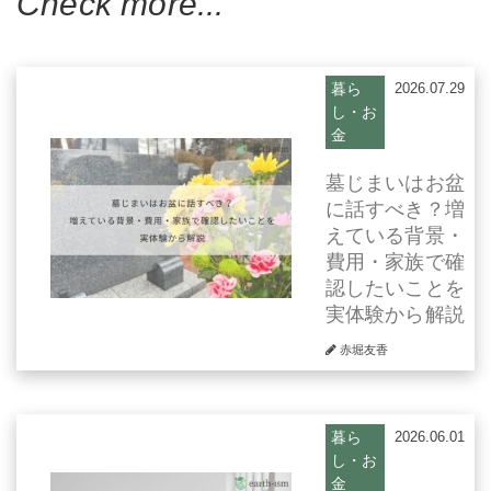
Check more...
暮ら
2026.07.29
し・お
金
墓じまいはお盆
に話すべき？増
えている背景・
費用・家族で確
認したいことを
実体験から解説
赤堀友香
暮ら
2026.06.01
し・お
金