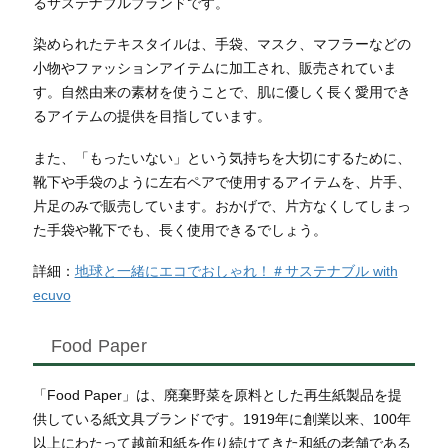
るサステナブルブランドです。
染められたテキスタイルは、手袋、マスク、マフラーなどの
小物やファッションアイテムに加工され、販売されていま
す。自然由来の素材を使うことで、肌に優しく長く愛用でき
るアイテムの提供を目指しています。
また、「もったいない」という気持ちを大切にするために、
靴下や手袋のように左右ペアで使用するアイテムを、片手、
片足のみで販売しています。おかげで、片方なくしてしまっ
た手袋や靴下でも、長く使用できるでしょう。
詳細：
地球と一緒にエコでおしゃれ！＃サステナブル with
ecuvo
Food Paper
「Food Paper」は、廃棄野菜を原料とした再生紙製品を提
供している紙文具ブランドです。1919年に創業以来、100年
以上にわたって越前和紙を作り続けてきた和紙の老舗である