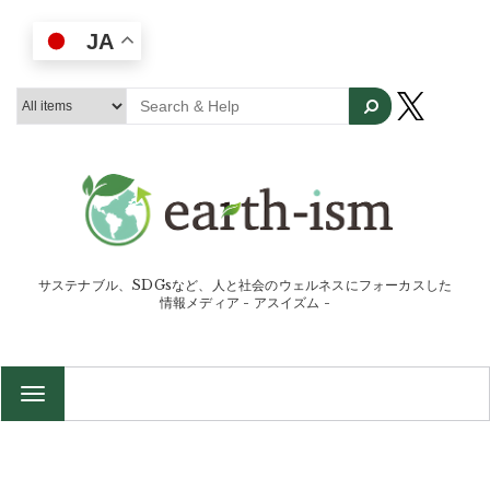
JA
サステナブル、SDGsなど、人と社会のウェルネスにフォーカスした
情報メディア - アスイズム -
TOGGLE
NAVIGATION