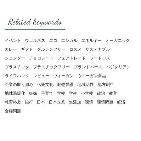
Related keywords
イベント
ウェルネス
エコ
エシカル
エネルギー
オーガニック
カレー
ギフト
グルテンフリー
コスメ
サステナブル
ジェンダー
チョコレート
フェアトレード
フードロス
プラスチック
プラスチックフリー
プラントベース
ベジタリアン
ライフハック
レビュー
ヴィーガン
ヴィーガン食品
企業の取り組み
伝統文化
動物愛護
地域活性
地方創生
地球温暖化
妊娠
子育て
学校
学生
小学校
政治
教育
教育格差
旅行
日本
日本企業
無添加
環境
環境問題
経済
食糧問題