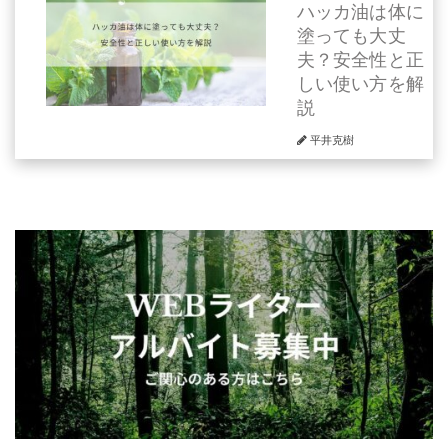
ハッカ油は体に
塗っても大丈
夫？安全性と正
しい使い方を解
説
平井克樹