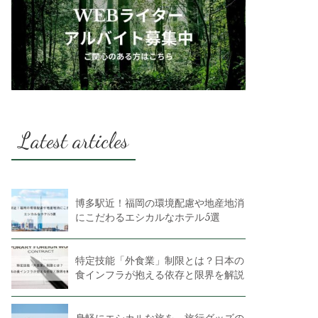
Latest articles
博多駅近！福岡の環境配慮や地産地消
にこだわるエシカルなホテル5選
特定技能「外食業」制限とは？日本の
食インフラが抱える依存と限界を解説
身軽にエシカルな旅を。旅行グッズの