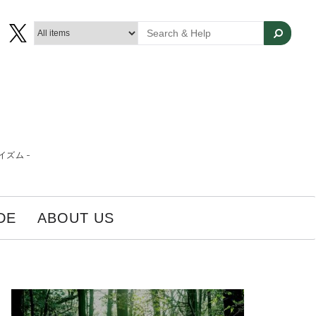
ズム -
DE
ABOUT US