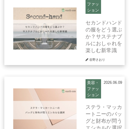
ファッ
ション
セカンドハンド
の服をどう選ぶ
か？サステナブ
ルにおしゃれを
楽しむ新常識
谷野さおり
美容・
2026.06.09
ファッ
ション
ステラ・マッカ
ートニーのバッ
グと財布が問う
エシカルな選択