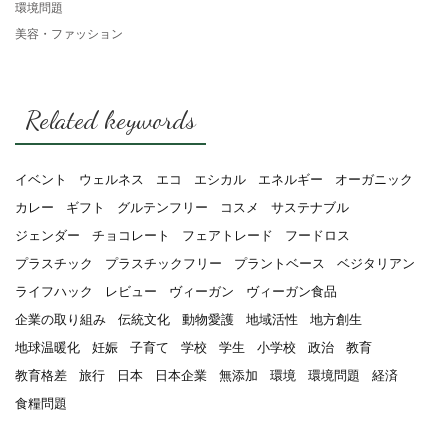
環境問題
美容・ファッション
Related keywords
イベント
ウェルネス
エコ
エシカル
エネルギー
オーガニック
カレー
ギフト
グルテンフリー
コスメ
サステナブル
ジェンダー
チョコレート
フェアトレード
フードロス
プラスチック
プラスチックフリー
プラントベース
ベジタリアン
ライフハック
レビュー
ヴィーガン
ヴィーガン食品
企業の取り組み
伝統文化
動物愛護
地域活性
地方創生
地球温暖化
妊娠
子育て
学校
学生
小学校
政治
教育
教育格差
旅行
日本
日本企業
無添加
環境
環境問題
経済
食糧問題