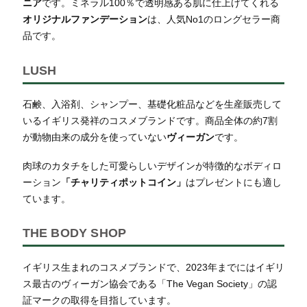
ニア
です。ミネラル100％で透明感ある肌に仕上げてくれる
オリジナルファンデーション
は、人気No1のロングセラー商
品です。
LUSH
石鹸、入浴剤、シャンプー、基礎化粧品などを生産販売して
いるイギリス発祥のコスメブランドです。商品全体の約7割
が動物由来の成分を使っていない
ヴィーガン
です。
肉球のカタチをした可愛らしいデザインが特徴的なボディロ
ーション
「チャリティポットコイン」
はプレゼントにも適し
ています。
THE BODY SHOP
イギリス生まれのコスメブランドで、2023年までにはイギリ
ス最古のヴィーガン協会である「The Vegan Society」の認
証マークの取得を目指しています。