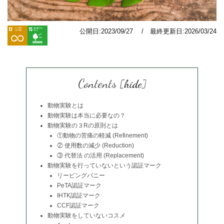
公開日:2023/09/27 / 最終更新日:2026/03/24
Contents
[
hide
]
動物実験とは
動物実験は本当に必要なの？
動物実験の３Rの原則とは
①動物の苦痛の軽減 (Refinement)
② 使用数の減少 (Reduction)
③ 代替法 の活用 (Replacement)
動物実験を行っていないという認証マーク
リーピングバニー
PeTA認証マーク
IHTK認証マーク
CCF認証マーク
動物実験をしていないコスメ