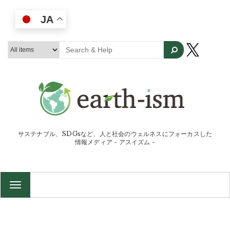
JA
サステナブル、SDGsなど、人と社会のウェルネスにフォーカスした
情報メディア - アスイズム -
TOGGLE
NAVIGATION