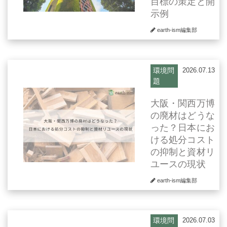
目標の策定と開
示例
earth-ism編集部
環境問
2026.07.13
題
大阪・関西万博
の廃材はどうな
った？日本にお
ける処分コスト
の抑制と資材リ
ユースの現状
earth-ism編集部
環境問
2026.07.03