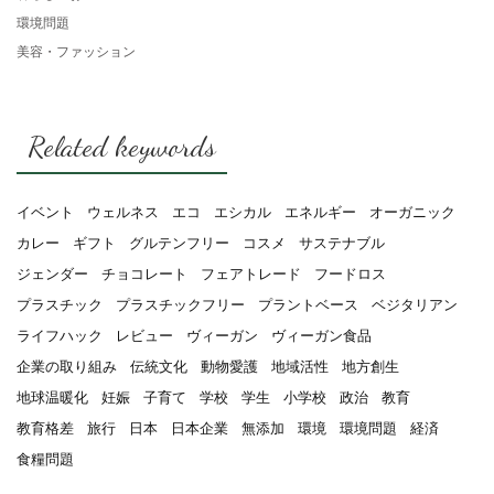
環境問題
美容・ファッション
Related keywords
イベント
ウェルネス
エコ
エシカル
エネルギー
オーガニック
カレー
ギフト
グルテンフリー
コスメ
サステナブル
ジェンダー
チョコレート
フェアトレード
フードロス
プラスチック
プラスチックフリー
プラントベース
ベジタリアン
ライフハック
レビュー
ヴィーガン
ヴィーガン食品
企業の取り組み
伝統文化
動物愛護
地域活性
地方創生
地球温暖化
妊娠
子育て
学校
学生
小学校
政治
教育
教育格差
旅行
日本
日本企業
無添加
環境
環境問題
経済
食糧問題