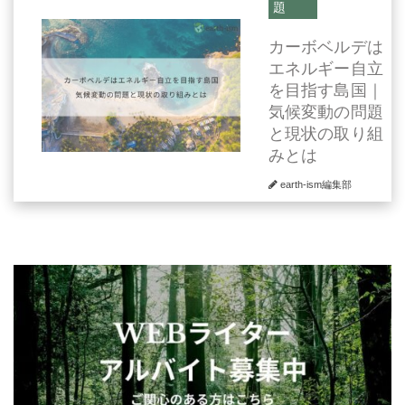
題
カーボベルデは
エネルギー自立
を目指す島国｜
気候変動の問題
と現状の取り組
みとは
earth-ism編集部