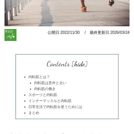
公開日:2022/11/30 / 最終更新日:2026/03/24
Contents
[
hide
]
内転筋とは？
内転筋は意外と太い
内転筋の働き
スポーツと内転筋
インナーマッスルと内転筋
日常生活で内転筋を使うためには
まとめ