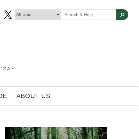
ズム -
DE
ABOUT US