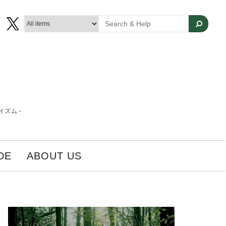
ズム -
DE
ABOUT US