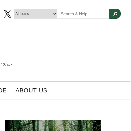
ズム -
DE
ABOUT US