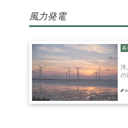
風力発電
暮
洋
の
e