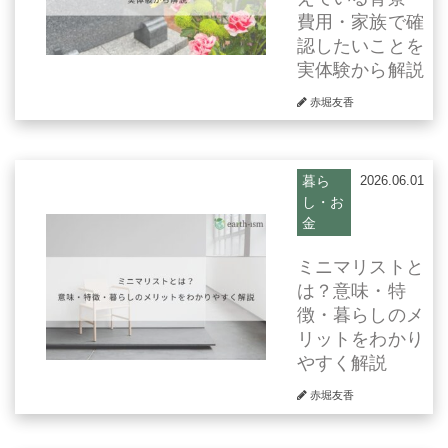
費用・家族で確
認したいことを
実体験から解説
赤堀友香
暮ら
2026.06.01
し・お
金
ミニマリストと
は？意味・特
徴・暮らしのメ
リットをわかり
やすく解説
赤堀友香