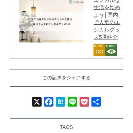
生活を始め
よう│国内
で人気のエ
シカルグッ
ズ5選紹介
この記事をシェアする
X
Facebook
Hatena
Line
Pocket
共
有
TAGS