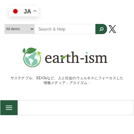
JA
サステナブル、SDGsなど、人と社会のウェルネスにフォーカスした
情報メディア - アスイズム -
TOGGLE
NAVIGATION