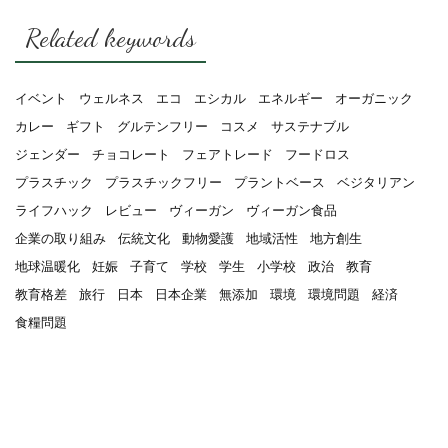
Related keywords
イベント
ウェルネス
エコ
エシカル
エネルギー
オーガニック
カレー
ギフト
グルテンフリー
コスメ
サステナブル
ジェンダー
チョコレート
フェアトレード
フードロス
プラスチック
プラスチックフリー
プラントベース
ベジタリアン
ライフハック
レビュー
ヴィーガン
ヴィーガン食品
企業の取り組み
伝統文化
動物愛護
地域活性
地方創生
地球温暖化
妊娠
子育て
学校
学生
小学校
政治
教育
教育格差
旅行
日本
日本企業
無添加
環境
環境問題
経済
食糧問題