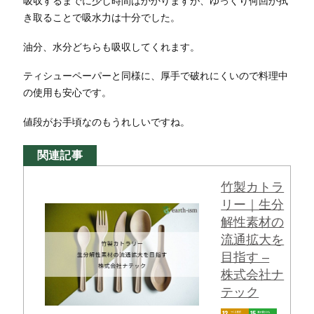
吸収するまでに少し時間はかかりますが、ゆっくり何回か拭
き取ることで吸水力は十分でした。
油分、水分どちらも吸収してくれます。
ティシューペーパーと同様に、厚手で破れにくいので料理中
の使用も安心です。
値段がお手頃なのもうれしいですね。
関連記事
竹製カトラ
リー｜生分
解性素材の
流通拡大を
目指す –
株式会社ナ
テック