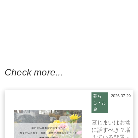
Check more...
暮ら
2026.07.29
し・お
金
墓じまいはお盆
に話すべき？増
えている背景・