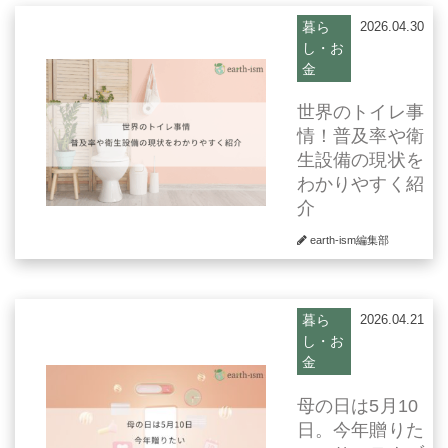
暮ら
2026.04.30
し・お
金
世界のトイレ事
情！普及率や衛
生設備の現状を
わかりやすく紹
介
earth-ism編集部
暮ら
2026.04.21
し・お
金
母の日は5月10
日。今年贈りた