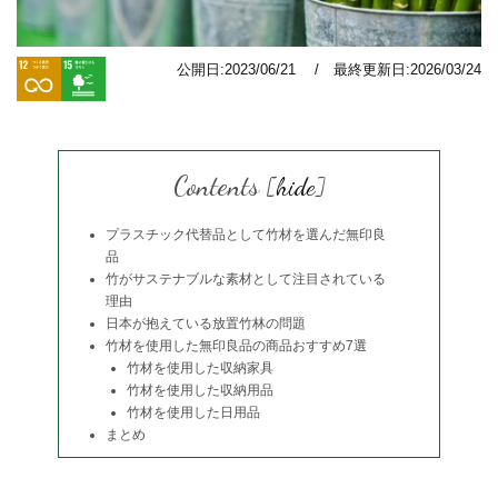
公開日:2023/06/21 / 最終更新日:2026/03/24
Contents
[
hide
]
プラスチック代替品として竹材を選んだ無印良
品
竹がサステナブルな素材として注目されている
理由
日本が抱えている放置竹林の問題
竹材を使用した無印良品の商品おすすめ7選
竹材を使用した収納家具
竹材を使用した収納用品
竹材を使用した日用品
まとめ