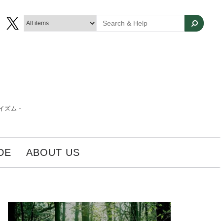
ズム -
DE
ABOUT US