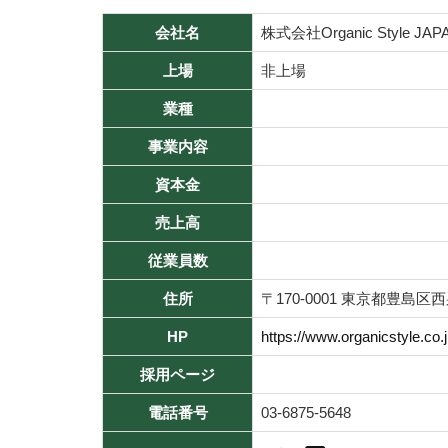
会社名
株式会社Organic Style JAP
上場
非上場
業種
事業内容
資本金
売上高
従業員数
住所
〒170-0001 東京都豊島区西巣
HP
https://www.organicstyle.co.j
採用ページ
電話番号
03-6875-5648