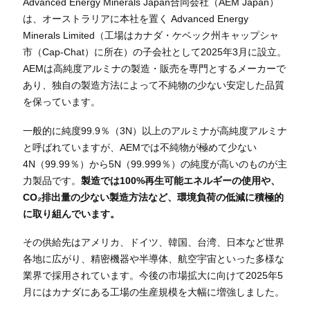
Advanced Energy Minerals Japan合同会社（AEM Japan）
は、オーストラリアに本社を置く Advanced Energy
Minerals Limited（工場はカナダ・ケベック州キャップシャ
市（Cap-Chat）に所在）の子会社として2025年3月に設立。
AEMは高純度アルミナの製造・販売を専門とするメーカーで
あり、独自の製造方法によって不純物の少ない安定した品質
を保っています。
一般的に純度99.9％（3N）以上のアルミナが高純度アルミナ
と呼ばれていますが、AEMでは不純物が極めて少ない
4N（99.99％）から5N（99.999％）の純度が高いのものが主
力製品です。
製造では100%再生可能エネルギーの使用や、
CO₂排出量の少ない製造方法など、環境負荷の低減に積極的
に取り組んでいます。
その供給先はアメリカ、ドイツ、韓国、台湾、日本など世界
各地に広がり、精密機器や半導体、航空宇宙
といった
多様な
業界で採用されています。今後の市場拡大に向けて2025年5
月にはカナダにある工場の生産規模を大幅に増強しました。