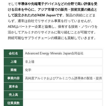
そして
半導体や先端電子デバイスなどの分野で高い評価を受
ける日本を中心に、アジア市場での販売・技術支援の拠点と
して設立されたのがAEM Japanです
。製品の供給にとどま
らず、通常は自社でリサイクル事業を行っていませんが、
AEMはパートナー企業と協働し、保有する技術・ノウハウを
活かしてアルミナのリサイクルに取り組むことが可能です。
持続可能なサプライチェーンの構築にも貢献していきます。
会社名
Advanced Energy Minerals Japan合同会社
上場
非上場
業種
化学
事業内容
高純度アルミナおよびアルミニウム誘導体の製造・提供
資本金
売上高
従業員数