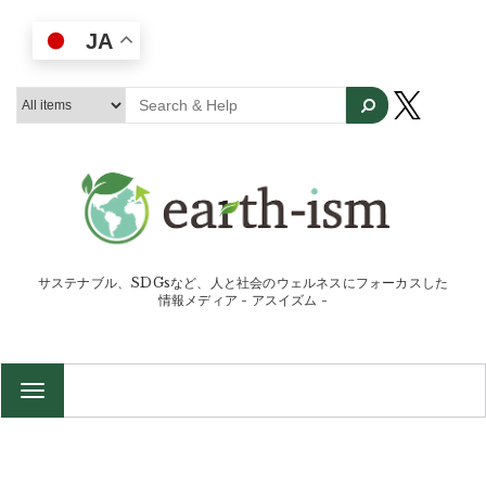
JA
サステナブル、SDGsなど、人と社会のウェルネスにフォーカスした
情報メディア - アスイズム -
TOGGLE
NAVIGATION