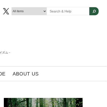
ズム -
DE
ABOUT US