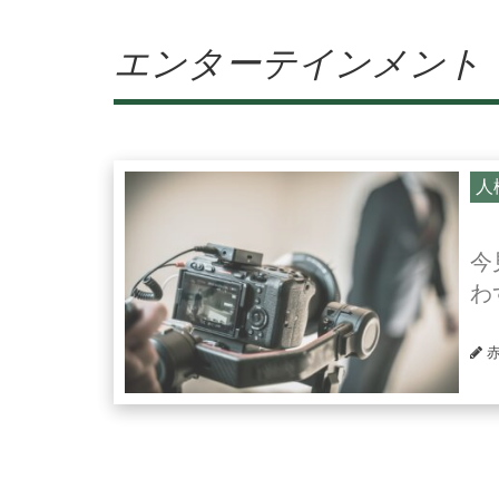
エンターテインメント
人
今
わ