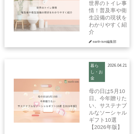
世界のトイレ事
情！普及率や衛
生設備の現状を
わかりやすく紹
介
earth-ism編集部
暮ら
2026.04.21
し・お
金
母の日は5月10
日。今年贈りた
い、サステナブ
ルなソーシャル
ギフト10選
【2026年版】