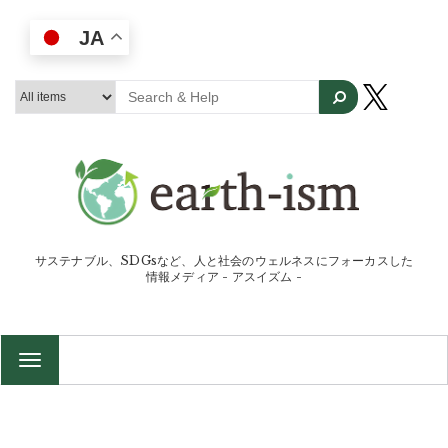
JA
サステナブル、SDGsなど、人と社会のウェルネスにフォーカスした
情報メディア - アスイズム -
TOGGLE
NAVIGATION