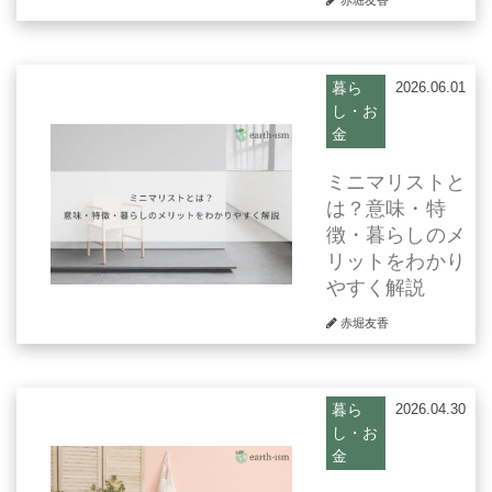
赤堀友香
暮ら
2026.06.01
し・お
金
ミニマリストと
は？意味・特
徴・暮らしのメ
リットをわかり
やすく解説
赤堀友香
暮ら
2026.04.30
し・お
金