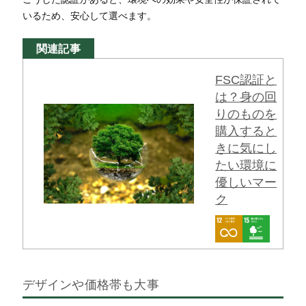
いるため、安心して選べます。
関連記事
FSC認証と
は？身の回
りのものを
購入すると
きに気にし
たい環境に
優しいマー
ク
デザインや価格帯も大事