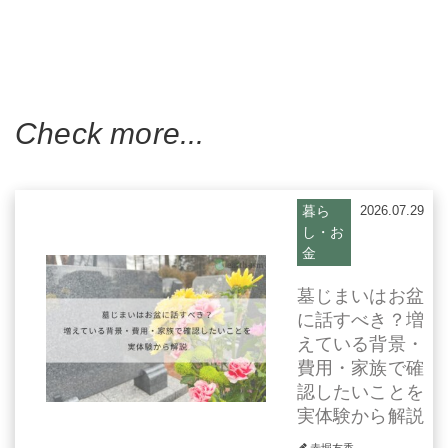
Check more...
暮ら
2026.07.29
し・お
金
墓じまいはお盆
に話すべき？増
えている背景・
費用・家族で確
認したいことを
実体験から解説