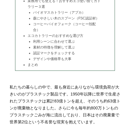
業務用でも使える！おすすめエコ使い捨てカト
ラリー３選
バイオマスカトラリー（アプカ）
森にやさしい木のスプーン（FSC認証材）
コーヒーバイオフォーク（コーヒー殻配
合）
エコカトラリーのおすすめな選び方
利用シーンに合わせて選ぶ
素材の特徴を理解して選ぶ
認証マークをチェックする
デザインや価格帯も大事
まとめ
私たちの暮らしの中で、最も身近にありながら環境負荷が大
きいのがプラスチック製品です。1950年以降に世界で生産さ
れたプラスチックは累計83億トンを超え、そのうち約63億ト
ンが廃棄物となりました。さらに今も毎年約800万トンもの
プラスチックごみが海に流出しており、日本はその廃棄量で
世界第2位という不名誉な現実を抱えています。