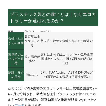
プラスチック製との違いとは｜なぜエコカ
トラリーが選ばれるのか？
比較項目
プラスチック製
エコカトラリー
数百年以上
分解される
かかること
数ヶ月～数年で分解されるものが多い
までの期間
も
製造時のエ
素材によってはエネルギーや二酸化炭
多い場合が
ネルギー負
素排出が少ない（例：CPLAは65%削
多い
荷
減）
認証・安心
BPI、TÜV Austria、ASTM D6400など
特になし
の目安
の認証がある製品は信頼性が高い
たとえば、CPLA素材のエコカトラリーは工業堆肥施設で2～
4ヶ月で分解され、製造時も従来プラスチックに比べてエネ
ルギー使用量が65%、温室効果ガス排出が68%少なかったと
いう
データ
もあります。