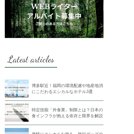
Latest articles
博多駅近！福岡の環境配慮や地産地消
にこだわるエシカルなホテル5選
特定技能「外食業」制限とは？日本の
食インフラが抱える依存と限界を解説
身軽にエシカルな旅を。旅行グッズの