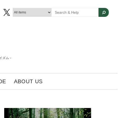
ズム -
DE
ABOUT US