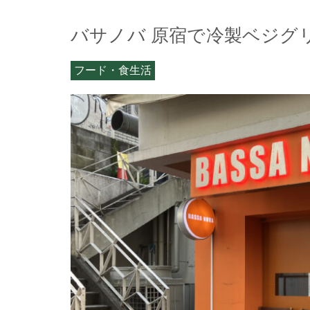
バサノバ 原宿で冷製ベジグ
フード・食生活