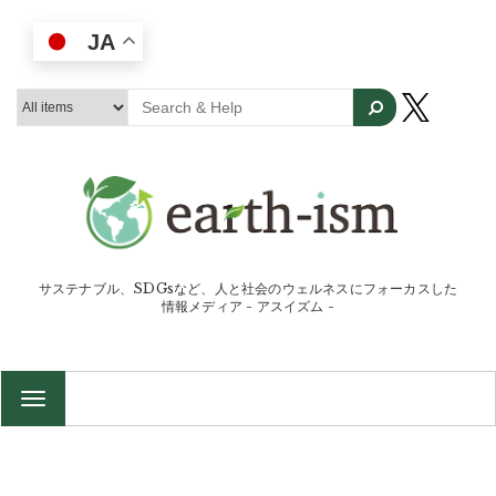
JA
サステナブル、SDGsなど、人と社会のウェルネスにフォーカスした
情報メディア - アスイズム -
TOGGLE
NAVIGATION