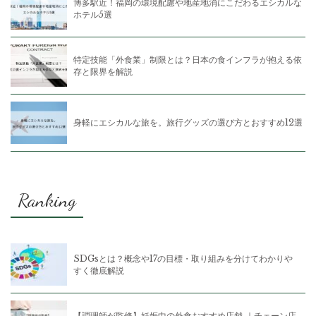
博多駅近！福岡の環境配慮や地産地消にこだわるエシカルな
ホテル5選
特定技能「外食業」制限とは？日本の食インフラが抱える依
存と限界を解説
身軽にエシカルな旅を。旅行グッズの選び方とおすすめ12選
Ranking
SDGsとは？概念や17の目標・取り組みを分けてわかりや
すく徹底解説
【調理師が監修】妊娠中の外食おすすめ店舗 ｜チェーン店