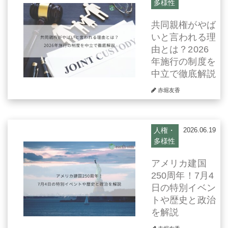
多様性
共同親権がやば
いと言われる理
由とは？2026
年施行の制度を
中立で徹底解説
赤堀友香
人権・
2026.06.19
多様性
アメリカ建国
250周年！7月4
日の特別イベン
トや歴史と政治
を解説