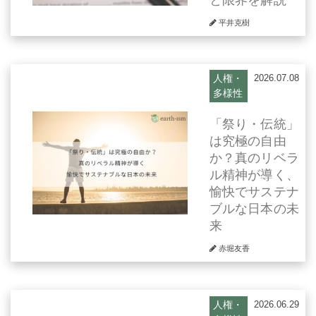
平井克樹
人権・
2026.07.08
多様性
「祭り・伝統」
は究極の自由
か？真のリベラ
ル精神が導く、
愉快でサステナ
ブルな日本の未
来
赤堀友香
人権・
2026.06.29