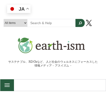
JA
サステナブル、SDGsなど、人と社会のウェルネスにフォーカスした
情報メディア - アスイズム -
TOGGLE
NAVIGATION