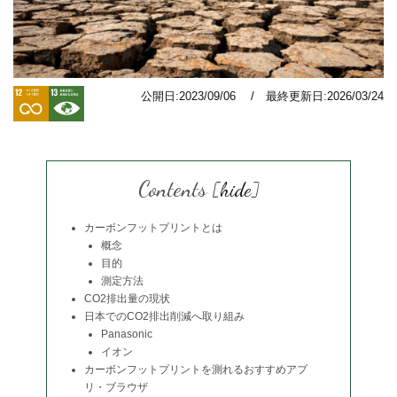
公開日:2023/09/06 / 最終更新日:2026/03/24
Contents
[
hide
]
カーボンフットプリントとは
概念
目的
測定方法
CO2排出量の現状
日本でのCO2排出削減へ取り組み
Panasonic
イオン
カーボンフットプリントを測れるおすすめアプ
リ・ブラウザ