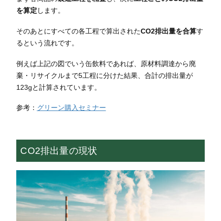
を算定
します。
そのあとにすべての各工程で算出された
CO2排出量を合算
す
るという流れです。
例えば上記の図でいう缶飲料であれば、原材料調達から廃
棄・リサイクルまで5工程に分けた結果、合計の排出量が
123gと計算されています。
参考：
グリーン購入セミナー
CO2排出量の現状