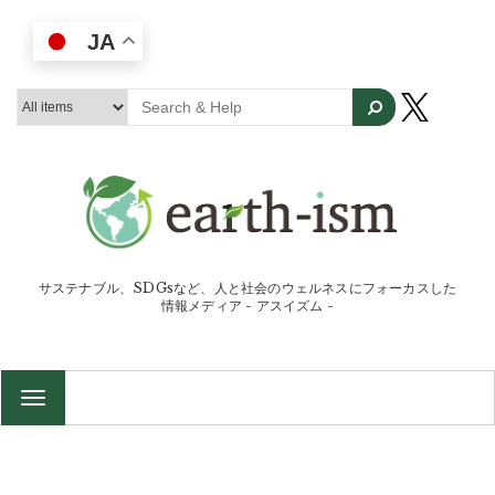
JA
サステナブル、SDGsなど、人と社会のウェルネスにフォーカスした
情報メディア - アスイズム -
TOGGLE
NAVIGATION