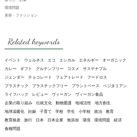
環境問題
美容・ファッション
Related keywords
イベント
ウェルネス
エコ
エシカル
エネルギー
オーガニック
カレー
ギフト
グルテンフリー
コスメ
サステナブル
ジェンダー
チョコレート
フェアトレード
フードロス
プラスチック
プラスチックフリー
プラントベース
ベジタリアン
ライフハック
レビュー
ヴィーガン
ヴィーガン食品
企業の取り組み
伝統文化
動物愛護
地域活性
地方創生
地球温暖化
妊娠
子育て
学校
学生
小学校
政治
教育
教育格差
旅行
日本
日本企業
無添加
環境
環境問題
経済
食糧問題